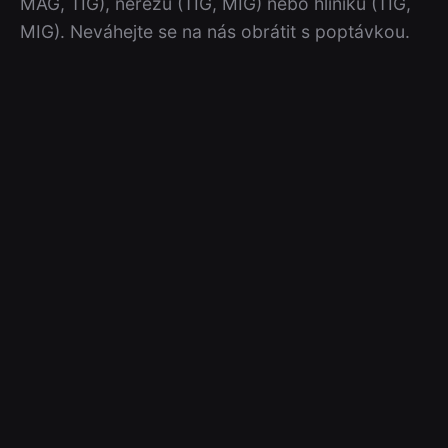
MAG, TIG), nerezu (TIG, MIG) nebo hliníku (TIG,
MIG). Neváhejte se na nás obrátit s poptávkou.